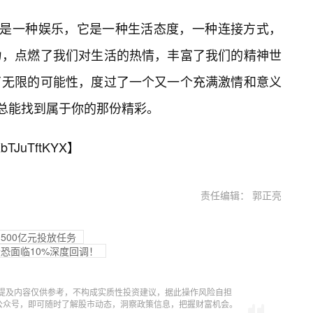
仅仅是一种娱乐，它是一种生活态度，一种连接方式，
力，点燃了我们对生活的热情，丰富了我们的精神世
了无限的可能性，度过了一个又一个充满激情和意义
你总能找到属于你的那份精彩。
bTJuTftKYX
】
责任编辑： 郭正亮
500亿元投放任务
股恐面临10%深度回调！
提及内容仅供参考，不构成实质性投资建议，据此操作风险自担
信公众号，即可随时了解股市动态，洞察政策信息，把握财富机会。