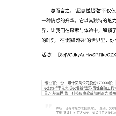
总而言之，“超📘碰超碰”不
一种情感的升华。它以其独特的魅
界，让我们在探索与体验中，解锁
的时刻。在“超碰超碰”的世界里，
活动：【
8cjVGdkyAuHwSRRkeCZX
锡‘业’股—份：累计回购公司股份170000股
农{发}行率先完成农发新?型政策性金融工具1
量,化基金抛!售与科技股疲软或加剧跌势 美
声明：证券时报力求信息真实、准确，文章
下载“证券时报”官方APP，或关注官方微