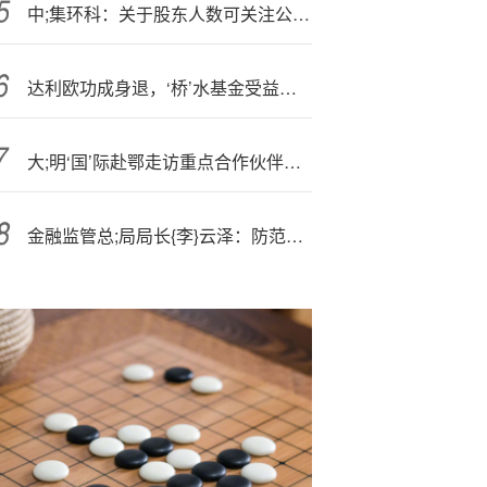
中;集环科：关于股东人数可关注公司披露的定期报告
达利欧功成身退，‘桥’水基金受益中国业{务}，收益率居全球前十
大;明‘国’际赴鄂走访重点合作伙伴，深化战略合作
金融监管总;局局长{李}云泽：防范化解金融风险攻坚战取得重要阶段性成果，牢牢守住了不发生系统性风险的底线