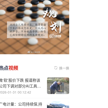
热点
视频
换一换
微‘软’股价下跌 报道称该
公司下调对部分AI工具的
客户支出预期
2026-01-31 00:12:42
广电计量：公司持续保,持