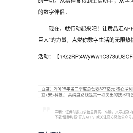
的一切。从精神食粮到生活助手，从学习
的数字伴侣。
现在，就行动起来吧！让黄品汇AP
巨人”的力量，点燃你数字生活的无限热
活动：【
hKszRFt4WyWwhC373uUSCF
百度：2{0}25年第二季度总营收327亿元 核心净
宜<安>科技;：高纯度路线是其一项突出的技术特
声明：证券时报力求信息真实、准确，文章提及内
下载“证券时报”官方APP，或关注官方微信公众