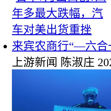
来宾农商行“—六合
上游新闻
陈淑庄
20