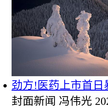
劲方!医药上市首日暴
封面新闻
冯伟光
20