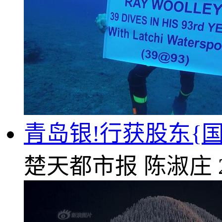
青岛银!行获股东{国
楚天都市报
陈淑庄