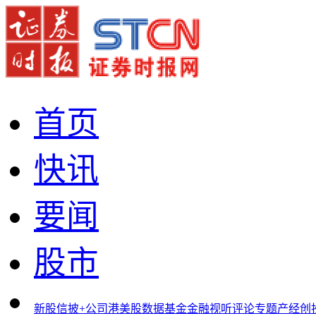
首页
快讯
要闻
股市
新股
信披+
公司
港美股
数据
基金
金融
视听
评论
专题
产经
创