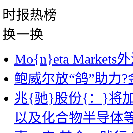
时报
热榜
换一换
Mo{n}eta Mar
鲍威尔放“鸽”助力
兆{驰}股份{：}将加
以及化合物半导体